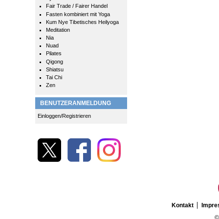
Fair Trade / Fairer Handel
Fasten kombiniert mit Yoga
Kum Nye Tibetisches Heilyoga
Meditation
Nia
Nuad
Pilates
Qigong
Shiatsu
Tai Chi
Zen
BENUTZERANMELDUNG
Einloggen/Registrieren
Kontakt
Impr
©