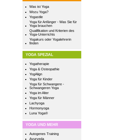
Was ist Yoga
Wozu Yoga?
Yogastile
Yoga für Anfänger - Was Sie für
Yoga brauchen
Qualifikation und Kriterien des
Yoga-Unterrichts
Yogakurs oder Yogalehrerin
finden
YOGA SPEZIAL
Yogatherapie
Yoga & Osteopathie
YogAlign
Yoga für Kinder
Yoga für Schwangere -
Schwangeren Yoga
Yoga im Alter
Yoga für Männer
Lachyoga
Hormonyoga
Luna Yoga®
YOGA UND MEHR
Autogenes Training
Ayurveda