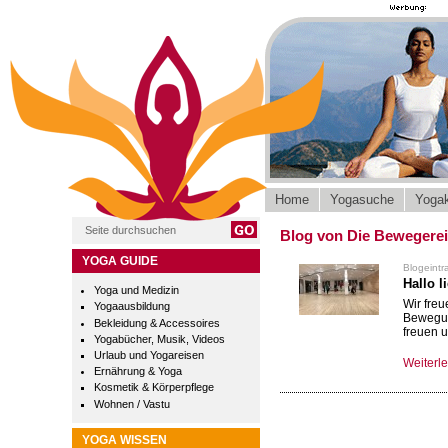
Home
Yogasuche
Yogak
Blog von Die Bewegerei
YOGA GUIDE
Blogeint
Hallo 
Yoga und Medizin
Wir freu
Yogaausbildung
Bewegun
Bekleidung & Accessoires
freuen u
Yogabücher, Musik, Videos
Urlaub und Yogareisen
Weiterl
Ernährung & Yoga
Kosmetik & Körperpflege
Wohnen / Vastu
YOGA WISSEN