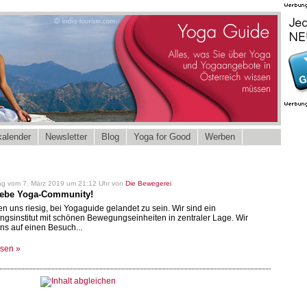
alender
Newsletter
Blog
Yoga for Good
Werben
rag vom 7. März 2019 um 21:12 Uhr von
Die Bewegerei
liebe Yoga-Community!
en uns riesig, bei Yogaguide gelandet zu sein. Wir sind ein
gsinstitut mit schönen Bewegungseinheiten in zentraler Lage. Wir
ns auf einen Besuch...
esen »