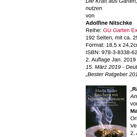
Die Kraft aus Garte
nutzen
von
Adolfine Nitschke
Reihe:
GU Garten Ex
192 Seiten, mit ca. 
Format: 18,5 x 24,2
ISBN: 978-3-8338-6
2. Auflage Jan. 2019
15. März 2019 - Deu
„Bester Ratgeber 201
„
R
An
vo
Ma
Or
Ve
2.