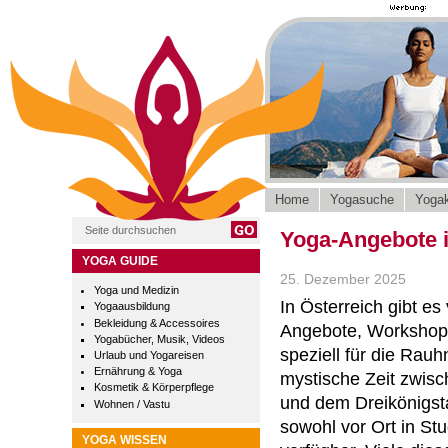
Home
Yogasuche
Yogak
Yoga-Angebote 
YOGA GUIDE
25. Dezember 2025
Yoga und Medizin
In Österreich gibt e
Yogaausbildung
Bekleidung & Accessoires
Angebote, Workshop
Yogabücher, Musik, Videos
speziell für die Rauh
Urlaub und Yogareisen
Ernährung & Yoga
mystische Zeit zwis
Kosmetik & Körperpflege
und dem Dreikönigsta
Wohnen / Vastu
sowohl vor Ort in Stu
YOGA WISSEN