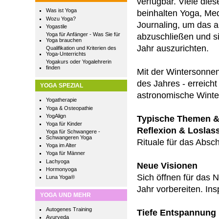
verfügbar. Viele die
Was ist Yoga
beinhalten Yoga, Med
Wozu Yoga?
Journaling, um das a
Yogastile
Yoga für Anfänger - Was Sie für
abzuschließen und s
Yoga brauchen
Jahr auszurichten.
Qualifikation und Kriterien des
Yoga-Unterrichts
Yogakurs oder Yogalehrerin
finden
Mit der Wintersonn
des Jahres - erreicht
YOGA SPEZIAL
astronomische Winter
Yogatherapie
Yoga & Osteopathie
YogAlign
Typische Themen & 
Yoga für Kinder
Reflexion & Losla
Yoga für Schwangere -
Schwangeren Yoga
Rituale für das Absch
Yoga im Alter
Yoga für Männer
Lachyoga
Neue Visionen
Hormonyoga
Sich öffnen für das
Luna Yoga®
Jahr vorbereiten. Ins
YOGA UND MEHR
Autogenes Training
Tiefe Entspannung
Ayurveda