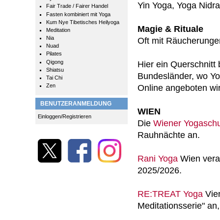
Yin Yoga, Yoga Nidra 
Fair Trade / Fairer Handel
Fasten kombiniert mit Yoga
Kum Nye Tibetisches Heilyoga
Magie & Rituale
Meditation
Nia
Oft mit Räucherunge
Nuad
Pilates
Qigong
Hier ein Querschnitt
Shiatsu
Bundesländer, wo Yo
Tai Chi
Zen
Online angeboten wi
BENUTZERANMELDUNG
WIEN
Einloggen/Registrieren
Die
Wiener Yogaschu
Rauhnächte an.
Rani Yoga
Wien veran
2025/2026.
RE:TREAT Yoga
Vie
Meditationsserie" an