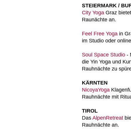
STEIERMARK / B
City Yoga
Graz biete
Raunächte an.
Feel Free Yoga
in G
im Studio oder onlin
Soul Space Studio
- 
die Yin Yoga und Kun
Rauhnächte zu spür
KÄRNTEN
NicoyaYoga
Klagenfu
Rauhnächte mit Ritua
TIROL
Das
AlpenRetreat
bie
Rauhnächte an.