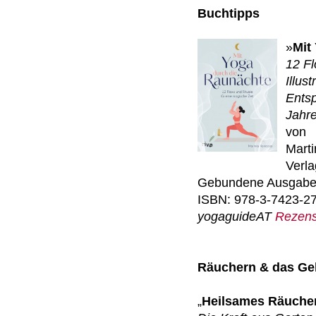
Buchtipps
»
Mit
12 Fl
Illus
Ents
Jahr
von
Mart
Verl
Gebundene Ausgabe:
ISBN: 978-3-7423-2
yogaguideAT
Rezens
Räuchern & das Ge
„
Heilsames Räucher