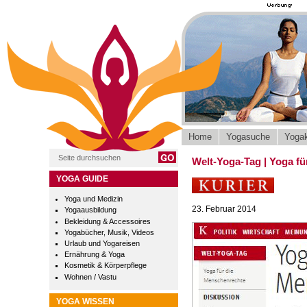
Home
Yogasuche
Yogak
Welt-Yoga-Tag | Yoga fü
YOGA GUIDE
Yoga und Medizin
23. Februar 2014
Yogaausbildung
Bekleidung & Accessoires
Yogabücher, Musik, Videos
Urlaub und Yogareisen
Ernährung & Yoga
Kosmetik & Körperpflege
Wohnen / Vastu
YOGA WISSEN