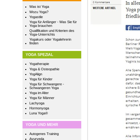
Was ist Yoga
Wozu Yoga?
Yogastile
Yoga für Anfänger - Was Sie für
Yoga brauchen
Qualifikation und Kriterien des
Yoga-Unterrichts
Yogakurs oder Yogalehrerin
finden
YOGA SPEZIAL
Yogatherapie
Yoga & Osteopathie
YogAlign
Yoga für Kinder
Yoga für Schwangere -
Schwangeren Yoga
Yoga im Alter
Yoga für Männer
Lachyoga
Hormonyoga
Luna Yoga®
YOGA UND MEHR
Autogenes Training
Ayurveda