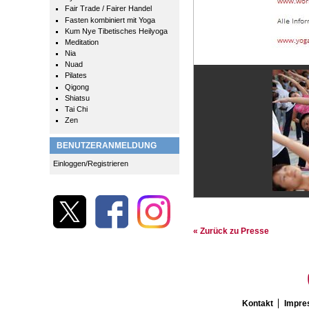
Fair Trade / Fairer Handel
Fasten kombiniert mit Yoga
Kum Nye Tibetisches Heilyoga
Meditation
Nia
Nuad
Pilates
Qigong
Shiatsu
Tai Chi
Zen
BENUTZERANMELDUNG
Einloggen/Registrieren
« Zurück zu Presse
Kontakt
Impr