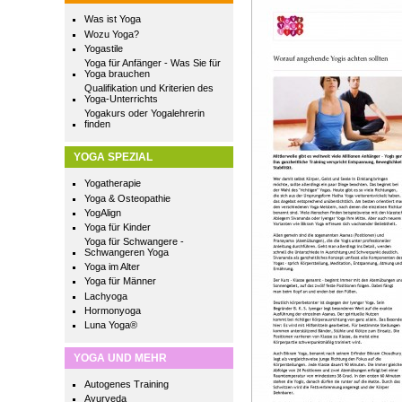
Was ist Yoga
Wozu Yoga?
Yogastile
Yoga für Anfänger - Was Sie für
Yoga brauchen
Qualifikation und Kriterien des
Yoga-Unterrichts
Yogakurs oder Yogalehrerin
finden
YOGA SPEZIAL
Yogatherapie
Yoga & Osteopathie
YogAlign
Yoga für Kinder
Yoga für Schwangere -
Schwangeren Yoga
Yoga im Alter
Yoga für Männer
Lachyoga
Hormonyoga
Luna Yoga®
YOGA UND MEHR
Autogenes Training
Ayurveda