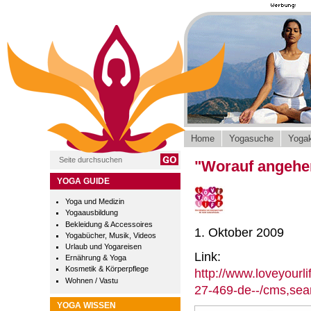
Home
Yogasuche
Yogak
"Worauf angehend
YOGA GUIDE
Yoga und Medizin
Yogaausbildung
Bekleidung & Accessoires
1. Oktober 2009
Yogabücher, Musik, Videos
Urlaub und Yogareisen
Link:
Ernährung & Yoga
Kosmetik & Körperpflege
http://www.loveyour
Wohnen / Vastu
27-469-de--/cms,sea
YOGA WISSEN