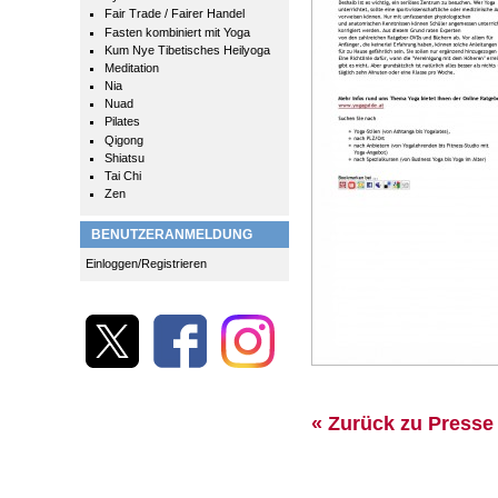
Fair Trade / Fairer Handel
Fasten kombiniert mit Yoga
Kum Nye Tibetisches Heilyoga
Meditation
Nia
Nuad
Pilates
Qigong
Shiatsu
Tai Chi
Zen
BENUTZERANMELDUNG
Einloggen/Registrieren
« Zurück zu Presse