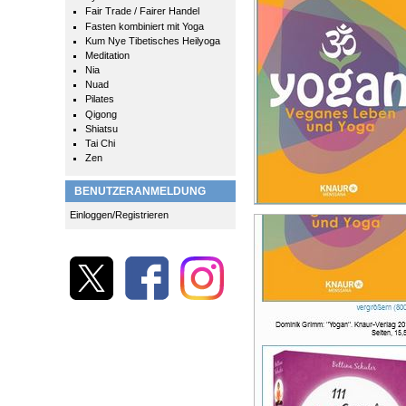
Fair Trade / Fairer Handel
Fasten kombiniert mit Yoga
Kum Nye Tibetisches Heilyoga
Meditation
Nia
Nuad
Pilates
Qigong
Shiatsu
Tai Chi
Zen
BENUTZERANMELDUNG
Einloggen/Registrieren