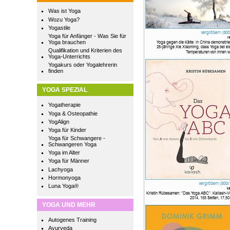
Was ist Yoga
Wozu Yoga?
Yogastile
Yoga für Anfänger - Was Sie für
Yoga brauchen
Qualifikation und Kriterien des
Yoga-Unterrichts
Yogakurs oder Yogalehrerin
finden
YOGA SPEZIAL
Yogatherapie
Yoga & Osteopathie
YogAlign
Yoga für Kinder
Yoga für Schwangere -
Schwangeren Yoga
Yoga im Alter
Yoga für Männer
Lachyoga
Hormonyoga
Luna Yoga®
YOGA UND MEHR
Autogenes Training
Ayurveda