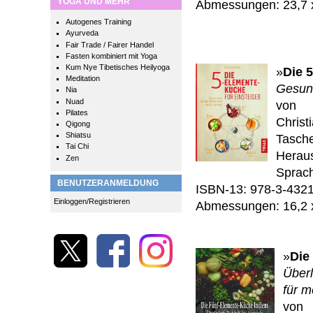
YOGA UND MEHR
Abmessungen: 23,7 
Autogenes Training
Ayurveda
Fair Trade / Fairer Handel
Fasten kombiniert mit Yoga
Kum Nye Tibetisches Heilyoga
»
Die 
Meditation
Gesund
Nia
Nuad
von
Pilates
Christ
Qigong
Shiatsu
Tasche
Tai Chi
Herau
Zen
Sprac
BENUTZERANMELDUNG
ISBN-13: 978-3-432
Einloggen/Registrieren
Abmessungen: 16,2 
»
Die
Überl
für m
von