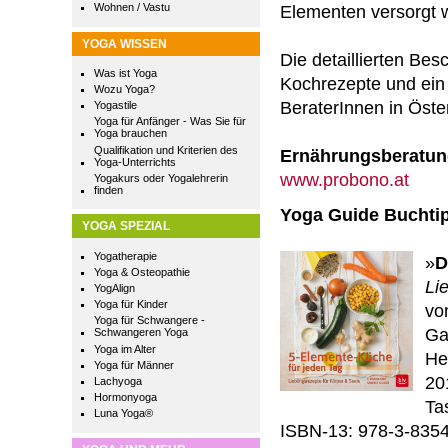
Wohnen / Vastu
Elementen versorgt wi
YOGA WISSEN
Die detaillierten Be
Was ist Yoga
Kochrezepte und ein
Wozu Yoga?
BeraterInnen in Öste
Yogastile
Yoga für Anfänger - Was Sie für
Yoga brauchen
Qualifikation und Kriterien des
Ernährungsberatun
Yoga-Unterrichts
www.probono.at
Yogakurs oder Yogalehrerin
finden
Yoga Guide Buchti
YOGA SPEZIAL
Yogatherapie
»
D
Yoga & Osteopathie
Li
YogAlign
Yoga für Kinder
vo
Yoga für Schwangere -
Ga
Schwangeren Yoga
Yoga im Alter
He
Yoga für Männer
20
Lachyoga
Hormonyoga
Ta
Luna Yoga®
ISBN-13: 978-3-835