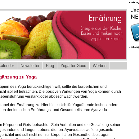
alender
Newsletter
Blog
Yoga for Good
Werben
Ergänzung zu Yoga
ipien des Yoga berücksichtigen will, sollte die körperlichen und
cht isoliert betrachten. Die positiven Wirkungen von Yoga können durch
Lebensführung verstärkt oder abgeschwächt werden.
dabei der Ernährung zu. Hier bietet sich für Yogaübende insbesondere
ipien der indischen Ernährungs- und Gesundheitslehre Ayurveda
n Körper und Geist betrachtet. Sein Verhalten und die Gestaltung seiner
 gesunden und langen Lebens dienen. Ayurveda ist auf die gesamte
ichtet und soll nicht nur zur körperlichen Gesundheit beitragen,