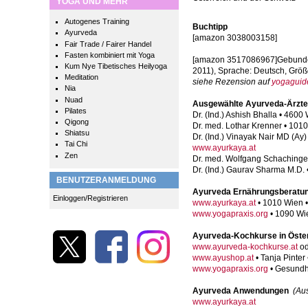
YOGA UND MEHR
Autogenes Training
Buchtipp
Ayurveda
[amazon 3038003158]
Fair Trade / Fairer Handel
Fasten kombiniert mit Yoga
[amazon 3517086967]Gebundene 
Kum Nye Tibetisches Heilyoga
2011), Sprache: Deutsch, Größ
Meditation
siehe Rezension auf
yogaguid
Nia
Nuad
Ausgewählte Ayurveda-Ärzte 
Pilates
Dr. (Ind.) Ashish Bhalla • 4600
Qigong
Dr. med. Lothar Krenner • 1010
Shiatsu
Dr. (Ind.) Vinayak Nair MD (Ay)
Tai Chi
www.ayurkaya.at
Zen
Dr. med. Wolfgang Schachinger
Dr. (Ind.) Gaurav Sharma M.D. 
BENUTZERANMELDUNG
Ayurveda Ernährungsberatun
Einloggen/Registrieren
www.ayurkaya.at
• 1010 Wien •
www.yogapraxis.org
• 1090 Wie
Ayurveda-Kochkurse in Öste
www.ayurveda-kochkurse.at
o
www.ayushop.at
• Tanja Pinter
www.yogapraxis.org
• Gesundhe
Ayurveda Anwendungen
(Au
www.ayurkaya.at