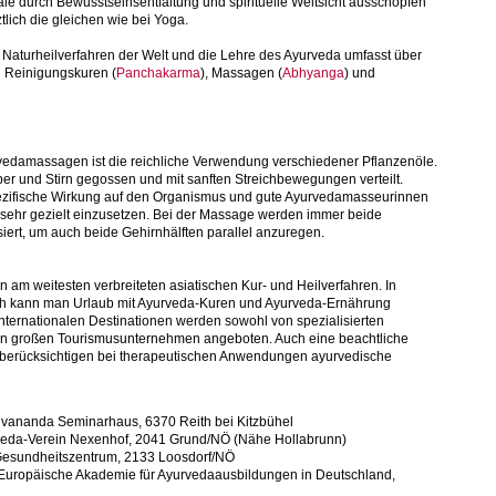
le durch Bewusstseinsentfaltung und spirituelle Weltsicht ausschöpfen
ztlich die gleichen wie bei Yoga.
n Naturheilverfahren der Welt und die Lehre des Ayurveda umfasst über
 Reinigungskuren (
Panchakarma
), Massagen (
Abhyanga
) und
vedamassagen ist die reichliche Verwendung verschiedener Pflanzenöle.
er und Stirn gegossen und mit sanften Streichbewegungen verteilt.
pezifische Wirkung auf den Organismus und gute Ayurvedamasseurinnen
sehr gezielt einzusetzen. Bei der Massage werden immer beide
siert, um auch beide Gehirnhälften parallel anzuregen.
n am weitesten verbreiteten asiatischen Kur- und Heilverfahren. In
ich kann man Urlaub mit Ayurveda-Kuren und Ayurveda-Ernährung
ternationalen Destinationen werden sowohl von spezialisierten
von großen Tourismusunternehmen angeboten. Auch eine beachtliche
n berücksichtigen bei therapeutischen Anwendungen ayurvedische
 Sivananda Seminarhaus, 6370 Reith bei Kitzbühel
veda-Verein Nexenhof, 2041 Grund/NÖ (Nähe Hollabrunn)
Gesundheitszentrum, 2133 Loosdorf/NÖ
 Europäische Akademie für Ayurvedaausbildungen in Deutschland,