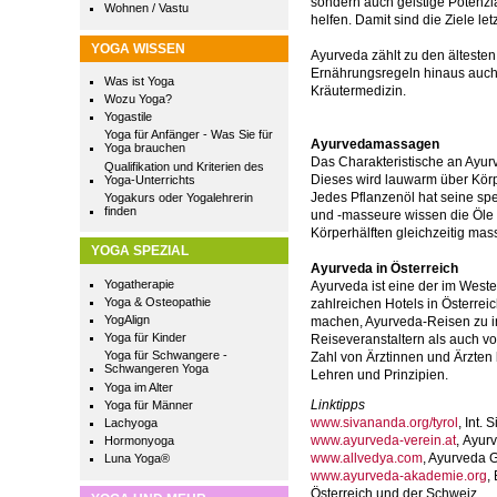
sondern auch geistige Potenzia
Wohnen / Vastu
helfen. Damit sind die Ziele let
YOGA WISSEN
Ayurveda zählt zu den älteste
Ernährungsregeln hinaus auch
Was ist Yoga
Kräutermedizin.
Wozu Yoga?
Yogastile
Yoga für Anfänger - Was Sie für
Ayurvedamassagen
Yoga brauchen
Das Charakteristische an Ayur
Qualifikation und Kriterien des
Dieses wird lauwarm über Körp
Yoga-Unterrichts
Jedes Pflanzenöl hat seine s
Yogakurs oder Yogalehrerin
finden
und -masseure wissen die Öle 
Körperhälften gleichzeitig mas
YOGA SPEZIAL
Ayurveda in Österreich
Yogatherapie
Ayurveda ist eine der im Weste
Yoga & Osteopathie
zahlreichen Hotels in Österre
YogAlign
machen, Ayurveda-Reisen zu in
Yoga für Kinder
Reiseveranstaltern als auch 
Yoga für Schwangere -
Zahl von Ärztinnen und Ärzte
Schwangeren Yoga
Lehren und Prinzipien.
Yoga im Alter
Linktipps
Yoga für Männer
www.sivananda.org/tyrol
, Int.
Lachyoga
www.ayurveda-verein.at
, Ayur
Hormonyoga
www.allvedya.com
, Ayurveda 
Luna Yoga®
www.ayurveda-akademie.org
,
Österreich und der Schweiz