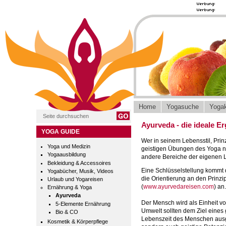
Home
Yogasuche
Yogak
Ayurveda - die ideale 
YOGA GUIDE
Wer in seinem Lebensstil, Prinz
Yoga und Medizin
geistigen Übungen des Yoga ni
Yogaausbildung
andere Bereiche der eigenen 
Bekleidung & Accessoires
Eine Schlüsselstellung kommt 
Yogabücher, Musik, Videos
die Orientierung an den Prinz
Urlaub und Yogareisen
(
www.ayurvedareisen.com
) an.
Ernährung & Yoga
Ayurveda
Der Mensch wird als Einheit vo
5-Elemente Ernährung
Umwelt sollten dem Ziel eines
Bio & CO
Lebenszeit des Menschen ausger
Kosmetik & Körperpflege