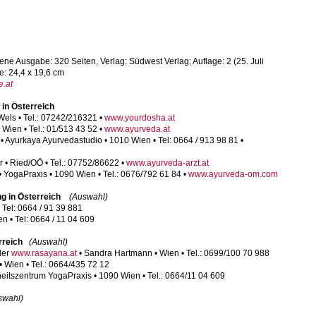
Ausgabe: 320 Seiten, Verlag: Südwest Verlag; Auflage: 2 (25. Juli
e: 24,4 x 19,6 cm
e.at
in Österreich
 Wels • Tel.: 07242/216321 •
www.yourdosha.at
 Wien • Tel.: 01/513 43 52 •
www.ayurveda.at
 • Ayurkaya Ayurvedastudio • 1010 Wien • Tel: 0664 / 913 98 81 •
 • Ried/OÖ • Tel.: 07752/86622 •
www.ayurveda-arzt.at
• YogaPraxis • 1090 Wien • Tel.: 0676/792 61 84 •
www.ayurveda-om.com
g in Österreich
(Auswahl)
 Tel: 0664 / 91 39 881
n • Tel: 0664 / 11 04 609
rreich
(Auswahl)
der
www.rasayana.at
• Sandra Hartmann • Wien • Tel.: 0699/100 70 988
 • Wien • Tel.: 0664/435 72 12
itszentrum YogaPraxis • 1090 Wien • Tel.: 0664/11 04 609
swahl)