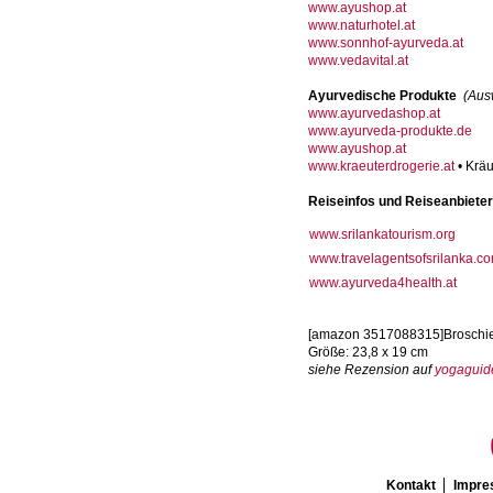
www.ayushop.at
www.naturhotel.at
www.sonnhof-ayurveda.at
www.vedavital.at
Ayurvedische Produkte
(Aus
www.ayurvedashop.at
www.ayurveda-produkte.de
www.ayushop.at
www.kraeuterdrogerie.at
• Kräu
Reiseinfos und Reiseanbieter
www.srilankatourism.org
www.travelagentsofsrilanka.c
www.ayurveda4health.at
[amazon 3517088315]Broschiert
Größe: 23,8 x 19 cm
siehe Rezension auf
yogaguid
Kontakt
Impr