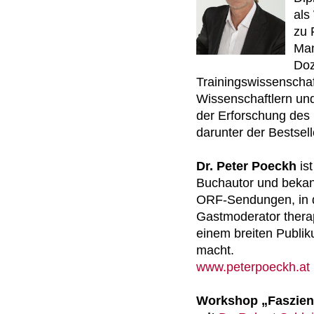
als
zu 
Man
Doz
Trainingswissenscha
Wissenschaftlern un
der Erforschung des 
darunter der Bestsel
Dr. Peter Poeckh
is
Buchautor und beka
ORF-Sendungen, in d
Gastmoderator thera
einem breiten Publi
macht.
www.peterpoeckh.at
Workshop „Faszien