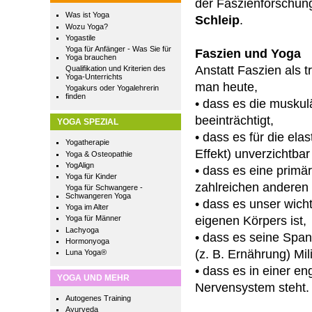
der Faszienforschun
Was ist Yoga
Schleip
.
Wozu Yoga?
Yogastile
Yoga für Anfänger - Was Sie für
Faszien und Yoga
Yoga brauchen
Anstatt Faszien als 
Qualifikation und Kriterien des
Yoga-Unterrichts
man heute,
Yogakurs oder Yogalehrerin
finden
• dass es die muskul
beeinträchtigt,
YOGA SPEZIAL
• dass es für die el
Yogatherapie
Effekt) unverzichtbar 
Yoga & Osteopathie
YogAlign
• dass es eine prim
Yoga für Kinder
zahlreichen anderen 
Yoga für Schwangere -
Schwangeren Yoga
• dass es unser wic
Yoga im Alter
eigenen Körpers ist,
Yoga für Männer
Lachyoga
• dass es seine Spa
Hormonyoga
(z. B. Ernährung) Mi
Luna Yoga®
• dass es in einer e
YOGA UND MEHR
Nervensystem steht.
Autogenes Training
Ayurveda