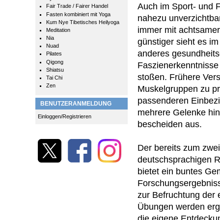
Auch im Sport- und F
Fair Trade / Fairer Handel
Fasten kombiniert mit Yoga
nahezu unverzichtbare
Kum Nye Tibetisches Heilyoga
immer mit achtsamer
Meditation
Nia
günstiger sieht es im
Nuad
anderes gesundheitso
Pilates
Qigong
Faszienerkenntnisse
Shiatsu
stoßen. Frühere Ver
Tai Chi
Zen
Muskelgruppen zu pr
passenderen Einbezi
BENUTZERANMELDUNG
mehrere Gelenke hin
Einloggen/Registrieren
bescheiden aus.
Der bereits zum zwe
deutschsprachigen R
bietet ein buntes Ge
Forschungsergebniss
zur Befruchtung der 
Übungen werden ergä
die eigene Entdeckun