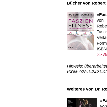
Bücher von Robert 
»
Fas
von
Robe
Tasc
Verla
Forma
ISBN
>> R
Hinw
eis: überarbeit
ISBN: 978-3-7423-0
Weiteres von Dr. Ro
»
Fa
von