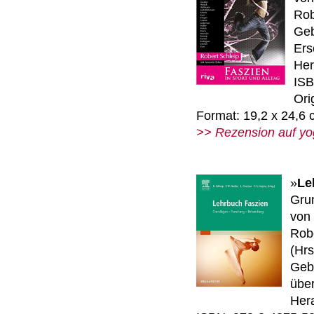
Rob
Geb
Ers
Her
ISB
Orig
Format: 19,2 x 24,6
>> Rezension auf yo
»
Le
Gru
von
Robe
(Hrs
Geb
über
Her