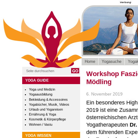
Home
Yogasuche
Yogak
Workshop Faszie
Mödling
YOGA GUIDE
Yoga und Medizin
6. November 2019
Yogaausbildung
Bekleidung & Accessoires
Ein besonderes High
Yogabücher, Musik, Videos
2019 ist eine Zusam
Urlaub und Yogareisen
Ernährung & Yoga
österreichischen Arz
Kosmetik & Körperpflege
Yogatherapeuten
Dr.
Wohnen / Vastu
dem führenden Exper
YOGA WISSEN